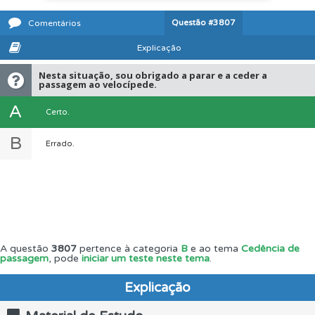
Questão
#3807
Comentários
Explicação
Nesta situação, sou obrigado a parar e a ceder a
passagem ao velocípede.
A
Certo.
B
Errado.
A questão
3807
pertence à categoria
B
e ao tema
Cedência de
passagem
, pode
iniciar um teste neste tema
.
Explicação