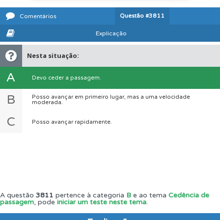
Questão
#3811
Comentários
Explicação
Nesta situação:
A
Devo ceder a passagem.
B
Posso avançar em primeiro lugar, mas a uma velocidade
moderada.
C
Posso avançar rapidamente.
A questão
3811
pertence à categoria
B
e ao tema
Cedência de
passagem
, pode
iniciar um teste neste tema
.