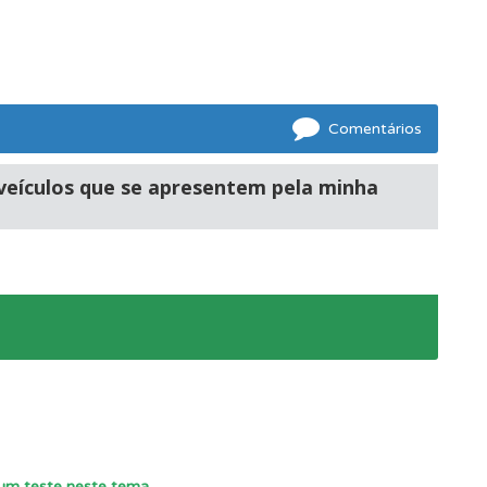
s.
Comentários
eículos que se apresentem pela minha
r um teste neste tema
.