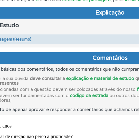
Explicação
 onde tem mais dificuldades no seu perfil.
 Estudo
ta para ter acesso às suas estatísticas em qualquer equipa
sagem (Resumo)
a biblioteca para tirar dúvidas e ver resumos do código.
Comentários
s básicas dos comentários, todos os comentários que não cumpra
o teste que recomendamos para obter os melhores resultad
r a sua dúvida
deve consultar a
explicação e material de estudo
qu
presentes
;
acionadas com a questão devem ser colocadas através do nosso
aqui todas as questões que usamos na plataforma.
devem ser fundamentadas com o
código da estrada
ou outros docu
dores;
to de apenas aprovar e responder a comentários que achamos rel
 Condutor dá-lhe uma ideia da sua preparação para o exam
 de dificuldade do teste quando o termina.