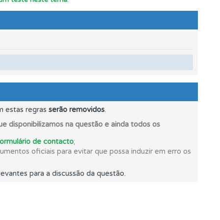
mento.
m estas regras
serão removidos
.
os.
e disponibilizamos na questão e ainda todos os
formulário de contacto
;
mentos oficiais para evitar que possa induzir em erro os
evantes para a discussão da questão.
e.