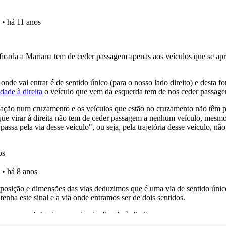
as estatísticas no seu perfil.
o código da estrada na nossa biblioteca.
ícil" apresenta-lhe as questões mais falhadas na plataforma.