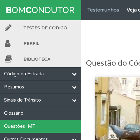
Testemunhos
Veja 
TESTES DE CÓDIGO
Testes
O teste "Err
PERFIL
Conta
Crie uma con
BIBLIOTECA
Questão do Có
Perfil
Veja as quest
Código da Estrada
Resumos
Questões
Pode gua
Sinais de Trânsito
Questões
As questõ
Glossário
Questões IMT
Ajuda
Use os atalh
Outros Documentos