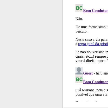
Perfil
Consulte as su
Biblioteca
Consulte 
Testes
O teste "Dif