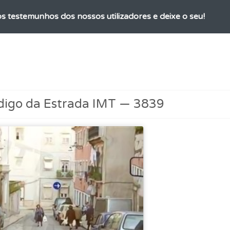
os testemunhos dos nossos utilizadores e deixe o seu!
adas" apresenta-lhe questões que errou e não voltou a res
ta para poder partilhar o seu perfil com os seus amigos.
digo da Estrada IMT — 3839
ões que errou no seu perfil.
rdar uma questão colocando-a como favorita.
es que usamos estão atualizadas e são as mesmas do exame 
os de teclado para responder aos testes mais rapidamente.