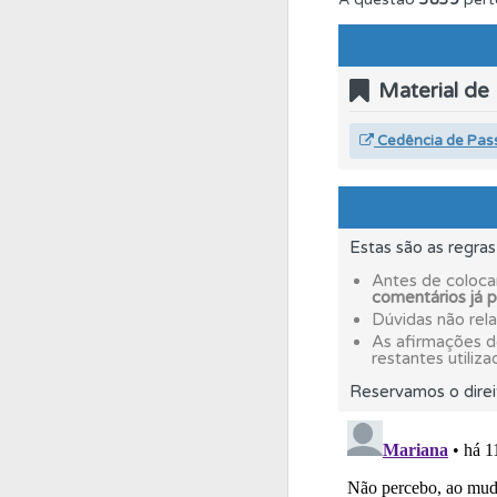
Perfil
Veja os temas
Material de
Conta
Crie uma con
Cedência de Pas
Biblioteca
Consulte 
Estas são as regra
Testes
Deve fazer 
Antes de coloca
comentários já 
Dúvidas não rel
Questões
Consulte 
As afirmações 
restantes utiliza
Reservamos o direi
Perfil
O Índice Bom
Testes
Veja o nível