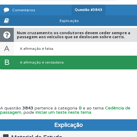
Questão
#3843
Comentários
Explicação
Num cruzamento os condutores devem ceder sempre a
passagem aos veículos que se deslocam sobre carris.
A
A afirmação é falsa.
B
A afirmação é verdadeira.
A questão
3843
pertence à categoria
B
e ao tema
Cedência de
passagem
, pode
iniciar um teste neste tema
.
Explicação