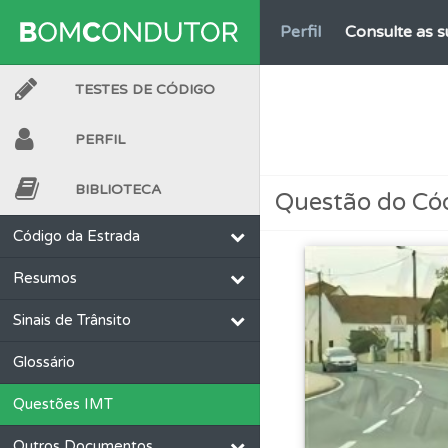
Perfil
Consulte as su
TESTES DE CÓDIGO
Ajuda
Consulte a aj
PERFIL
Testemunhos
Veja 
BIBLIOTECA
Questão do Có
Testes
O teste "Dif
Código da Estrada
Resumos
Testes
O teste "Nov
Sinais de Trânsito
Questões
Consulte 
Glossário
Questões IMT
Perfil
Veja os temas
Outros Documentos