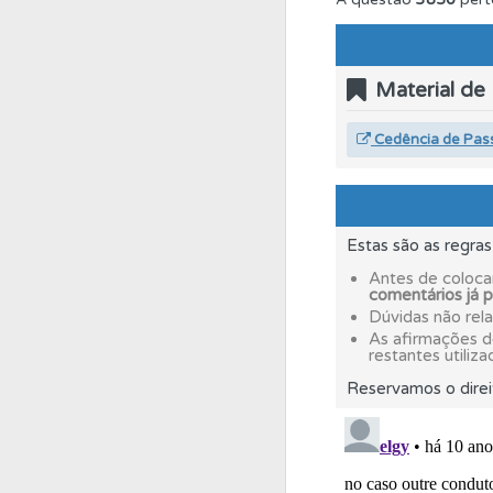
Perfil
O Índice Bom
Material de
Questões
As questõ
Cedência de Pas
Testes
Deve fazer 
Estas são as regra
Conta
Crie uma con
Antes de coloca
comentários já 
Dúvidas não rel
Questões
Consulte
As afirmações 
restantes utiliza
Reservamos o direi
Biblioteca
Consulte 
Testes
O teste "Err