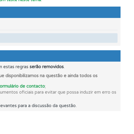
e.
oficial.
os.
m estas regras
serão removidos
.
e disponibilizamos na questão e ainda todos os
formulário de contacto
;
mentos oficiais para evitar que possa induzir em erro os
evantes para a discussão da questão.
ponder.