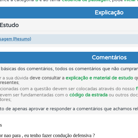
Explicação
 Condutor dá-lhe uma ideia da sua preparação para o exam
 Estudo
es que usamos estão atualizadas e são as mesmas do exame 
sagem (Resumo)
o teste que recomendamos para obter os melhores resultad
Comentários
s básicas dos comentários, todos os comentários que não cumpra
ta para poder partilhar o seu perfil com os seus amigos.
r a sua dúvida
deve consultar a
explicação e material de estudo
qu
presentes
;
acionadas com a questão devem ser colocadas através do nosso
 os comentários da questão quando tem dúvidas.
devem ser fundamentadas com o
código da estrada
ou outros docu
dores;
to de apenas aprovar e responder a comentários que achamos rel
o código da estrada na nossa biblioteca.
adas" apresenta-lhe questões que errou e não voltou a res