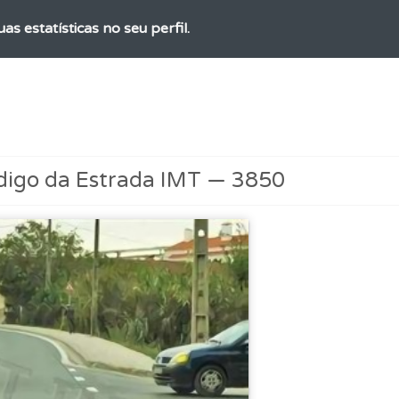
as estatísticas no seu perfil.
uda se tiver dúvidas relacionadas com a plataforma.
os testemunhos dos nossos utilizadores e deixe o seu!
digo da Estrada IMT — 3850
ícil" apresenta-lhe as questões mais falhadas na plataforma.
as" apresenta-lhe questões a que ainda não respondeu.
as explicações das questões para esclarecimentos adicionai
 onde tem mais dificuldades no seu perfil.