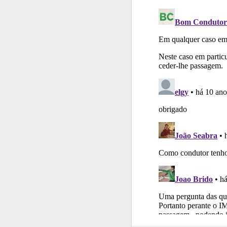
Ajuda
Use os atalh
Perfil
Tem um histór
Conta
Crie uma con