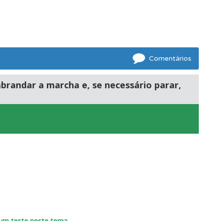
mento.
Comentários
abrandar a marcha e, se necessário parar,
r um teste neste tema
.