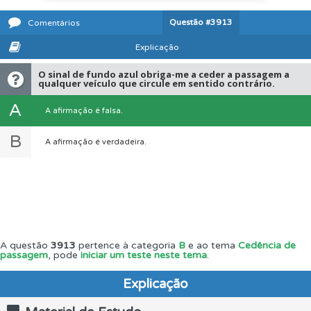
Questão
#3913
Comentários
Explicação
O sinal de fundo azul obriga-me a ceder a passagem a
qualquer veículo que circule em sentido contrário.
A
A afirmação é falsa.
B
A afirmação é verdadeira.
A questão
3913
pertence à categoria
B
e ao tema
Cedência de
passagem
, pode
iniciar um teste neste tema
.
Explicação