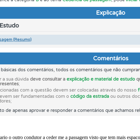
Explicação
as estatísticas no seu perfil.
 Estudo
 Condutor dá-lhe uma ideia da sua preparação para o exam
sagem (Resumo)
os testemunhos dos nossos utilizadores e deixe o seu!
Comentários
s básicas dos comentários, todos os comentários que não cumpra
ta para poder partilhar o seu perfil com os seus amigos.
r a sua dúvida
deve consultar a
explicação e material de estudo
qu
presentes
;
acionadas com a questão devem ser colocadas através do nosso
o teste que recomendamos para obter os melhores resultad
devem ser fundamentadas com o
código da estrada
ou outros docu
dores;
to de apenas aprovar e responder a comentários que achamos rel
ta para não perder as suas estatísticas.
ico dos seus testes no seu perfil.