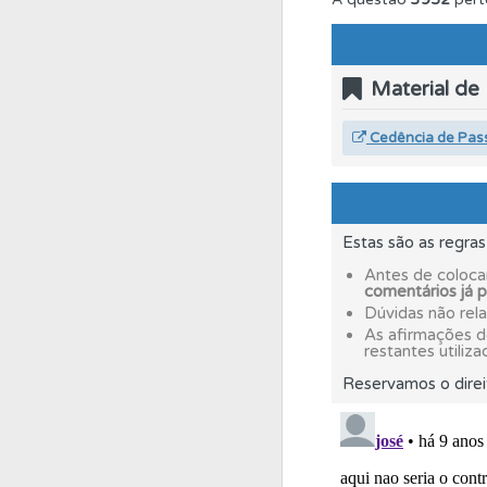
Perfil
Consulte as su
Material de
Perfil
O Índice Bom
Cedência de Pas
Testemunhos
Veja 
Estas são as regra
Conta
Crie uma con
Antes de coloca
comentários já 
Dúvidas não rel
Testes
Deve fazer 
As afirmações 
restantes utiliza
Reservamos o direi
Conta
Crie uma con
Perfil
Tem um histór