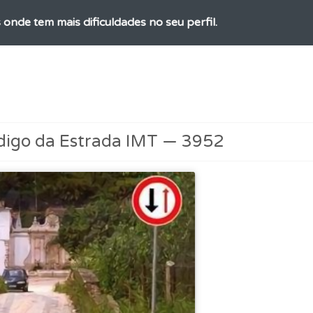
 onde tem mais dificuldades no seu perfil.
ícil" apresenta-lhe as questões mais falhadas na plataforma.
 os comentários da questão quando tem dúvidas.
digo da Estrada IMT — 3952
a biblioteca para tirar dúvidas e ver resumos do código.
perfil se já está preparado para ir a exame.
rdar uma questão colocando-a como favorita.
os de teclado para responder aos testes mais rapidamente.