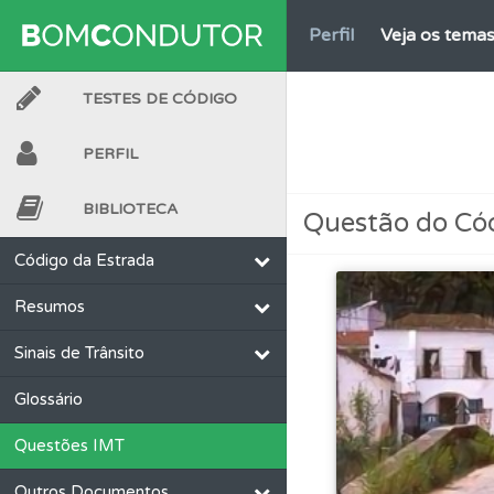
Perfil
Veja os temas
TESTES DE CÓDIGO
Testes
O teste "Dif
PERFIL
Questões
Consulte
BIBLIOTECA
Questão do Có
Biblioteca
Consulte 
Código da Estrada
Resumos
Perfil
Saiba no seu 
Sinais de Trânsito
Questões
Pode gua
Glossário
Questões IMT
Ajuda
Use os atalh
Outros Documentos