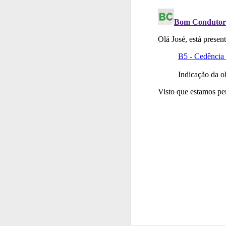
Questões
Consulte 
Testes
Veja o nível
Testes
O teste "Err