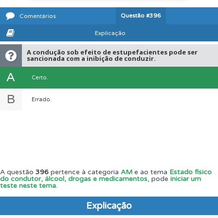
Questão
#396
Comentários
Explicação
A condução sob efeito de estupefacientes pode ser
sancionada com a inibição de conduzir.
A
Certo.
B
Errado.
A questão
396
pertence à categoria
AM
e ao tema
Estado físico
do condutor, álcool, drogas e medicamentos
, pode
iniciar um
teste neste tema
.
Explicação