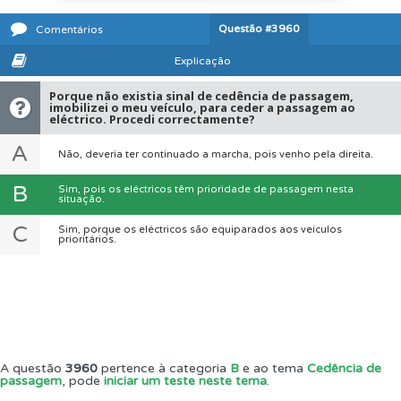
Questão
#3960
Comentários
Explicação
Porque não existia sinal de cedência de passagem,
imobilizei o meu veículo, para ceder a passagem ao
eléctrico. Procedi correctamente?
A
Não, deveria ter continuado a marcha, pois venho pela direita.
B
Sim, pois os eléctricos têm prioridade de passagem nesta
situação.
C
Sim, porque os eléctricos são equiparados aos veículos
prioritários.
A questão
3960
pertence à categoria
B
e ao tema
Cedência de
passagem
, pode
iniciar um teste neste tema
.