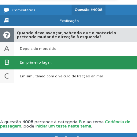
Questão
#4008
Comentários
Explicação
Quando devo avançar, sabendo que o motociclo
pretende mudar de direcção à esquerda?
A
Depois do motociclo.
B
Em primeiro lugar.
C
Em simultâneo com o veículo de tracção animal.
A questão
4008
pertence à categoria
B
e ao tema
Cedência de
passagem
, pode
iniciar um teste neste tema
.