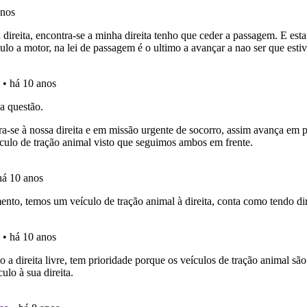
as explicações das questões para esclarecimentos adicionai
as estatísticas no seu perfil.
o código da estrada na nossa biblioteca.