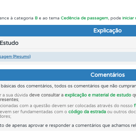
o teste que recomendamos para obter os melhores resultad
ence à categoria
B
e ao tema
Cedência de passagem
, pode
inicia
Explicação
ta para ter acesso às suas estatísticas em qualquer equipa
 Estudo
perfil se já está preparado para ir a exame.
sagem (Resumo)
es que usamos estão atualizadas e são as mesmas do exame 
Comentários
s básicas dos comentários, todos os comentários que não cumpra
a biblioteca para tirar dúvidas e ver resumos do código.
r a sua dúvida
deve consultar a
explicação e material de estudo
qu
presentes
;
acionadas com a questão devem ser colocadas através do nosso
devem ser fundamentadas com o
código da estrada
ou outros docu
as" apresenta-lhe questões a que ainda não respondeu.
dores;
to de apenas aprovar e responder a comentários que achamos rel
os testemunhos dos nossos utilizadores e deixe o seu!