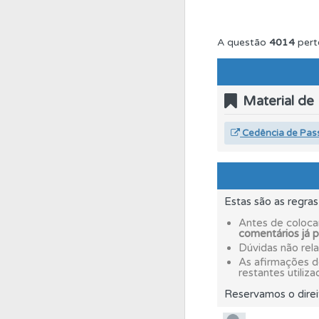
Testes
Deve fazer 
A questão
4014
pert
Conta
Crie uma con
Material de
Perfil
Saiba no seu 
Cedência de Pas
Questões
As questõ
Estas são as regra
Biblioteca
Consulte 
Antes de coloca
comentários já 
Dúvidas não rel
As afirmações 
Testes
O teste "Nov
restantes utiliza
Reservamos o direi
Testemunhos
Veja 