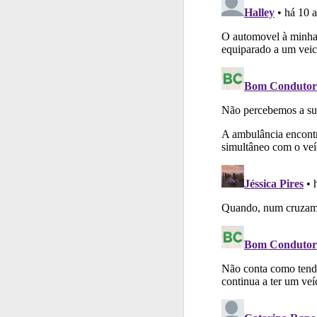
Questões
Consulte 
Perfil
Consulte as su
Biblioteca
Consulte 