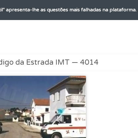
ícil" apresenta-lhe as questões mais falhadas na plataforma.
uda se tiver dúvidas relacionadas com a plataforma.
 os comentários da questão quando tem dúvidas.
digo da Estrada IMT — 4014
 onde tem mais dificuldades no seu perfil.
ta para não perder as suas estatísticas.
ico dos seus testes no seu perfil.
ta para poder partilhar o seu perfil com os seus amigos.