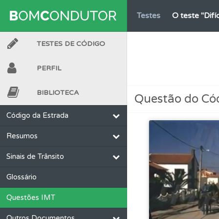
Testes
O teste "Dif
TESTES DE CÓDIGO
Ajuda
Consulte a aj
PERFIL
Questões
Consulte
BIBLIOTECA
Questão do Có
Perfil
Veja os temas
Código da Estrada
Resumos
Conta
Crie uma con
Sinais de Trânsito
Perfil
Tem um histór
Glossário
Questões IMT
Conta
Crie uma con
Outros Documentos