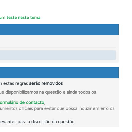
os.
r um teste neste tema
.
mento.
oficial.
m estas regras
serão removidos
.
e disponibilizamos na questão e ainda todos os
formulário de contacto
;
mentos oficiais para evitar que possa induzir em erro os
evantes para a discussão da questão.