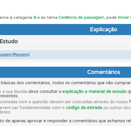
o teste que recomendamos para obter os melhores resultad
ence à categoria
B
e ao tema
Cedência de passagem
, pode
inicia
Explicação
ico dos seus testes no seu perfil.
 Estudo
os de teclado para responder aos testes mais rapidamente.
sagem (Resumo)
 onde tem mais dificuldades no seu perfil.
Comentários
s básicas dos comentários, todos os comentários que não cumpra
ta para não perder as suas estatísticas.
r a sua dúvida
deve consultar a
explicação e material de estudo
qu
presentes
;
acionadas com a questão devem ser colocadas através do nosso
devem ser fundamentadas com o
código da estrada
ou outros docu
aqui todas as questões que usamos na plataforma.
dores;
to de apenas aprovar e responder a comentários que achamos rel
perfil se já está preparado para ir a exame.