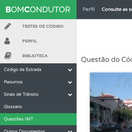
Perfil
Consulte as su
TESTES DE CÓDIGO
Biblioteca
Consulte 
PERFIL
Testes
Veja o nível
BIBLIOTECA
Questão do Có
Questões
As questõ
Código da Estrada
Resumos
Ajuda
Consulte a aj
Sinais de Trânsito
Testes
O teste "Nov
Glossário
Questões IMT
Testes
O teste "Dif
Outros Documentos