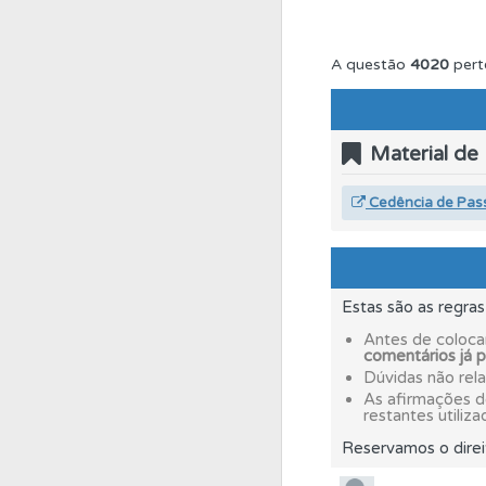
Testes
Deve fazer 
A questão
4020
pert
Perfil
Tem um histór
Material de
Ajuda
Use os atalh
Cedência de Pas
Perfil
Veja os temas
Estas são as regra
Conta
Crie uma con
Antes de coloca
comentários já 
Dúvidas não rel
As afirmações 
Questões
Consulte 
restantes utiliza
Reservamos o direi
Perfil
Saiba no seu 