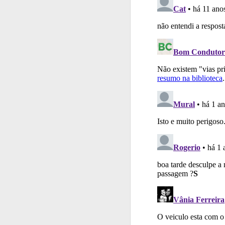
Testemunhos
Veja 
Questões
Consulte 
Conta
Crie uma con