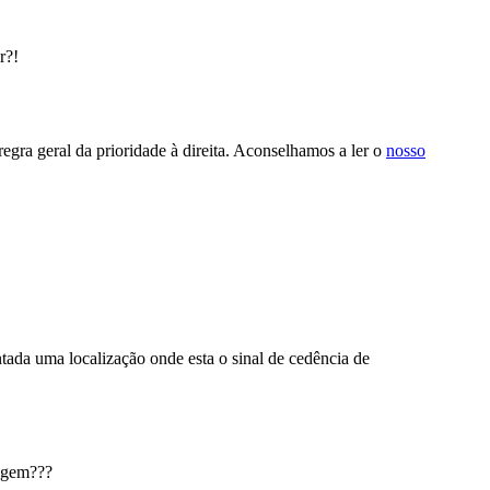
s.
mento.