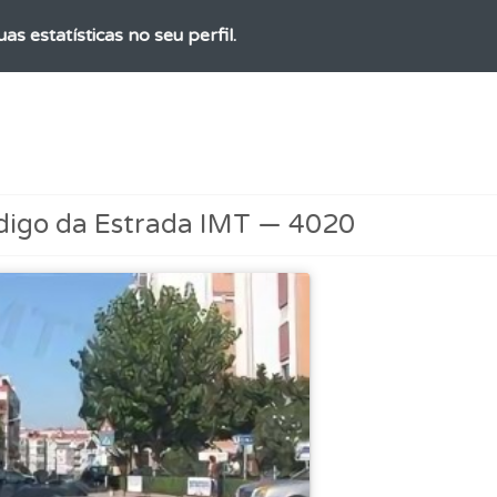
as estatísticas no seu perfil.
o código da estrada na nossa biblioteca.
 de dificuldade do teste quando o termina.
digo da Estrada IMT — 4020
es que usamos estão atualizadas e são as mesmas do exame 
uda se tiver dúvidas relacionadas com a plataforma.
as" apresenta-lhe questões a que ainda não respondeu.
ícil" apresenta-lhe as questões mais falhadas na plataforma.