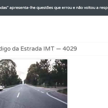
adas" apresenta-lhe questões que errou e não voltou a res
as explicações das questões para esclarecimentos adicionai
aqui todas as questões que usamos na plataforma.
digo da Estrada IMT — 4029
 Condutor dá-lhe uma ideia da sua preparação para o exam
ta para poder partilhar o seu perfil com os seus amigos.
as estatísticas no seu perfil.
ões que errou no seu perfil.