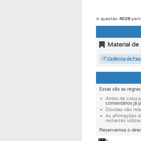
Perfil
Veja os temas
A questão
4029
pert
Questões
As questõ
Material de
Testemunhos
Veja 
Cedência de Pas
Biblioteca
Consulte 
Estas são as regra
Testes
O teste "Dif
Antes de coloca
comentários já 
Dúvidas não rel
As afirmações 
Testes
O teste "Nov
restantes utiliza
Reservamos o direi
Ajuda
Use os atalh