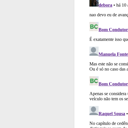
Questões
Consulte
Perfil
Tem um histór
Perfil
Saiba no seu 