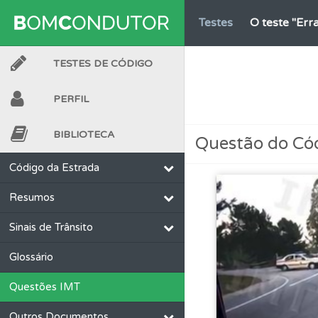
Testes
O teste "Err
TESTES DE CÓDIGO
Questões
Consulte 
PERFIL
Questões
Consulte 
BIBLIOTECA
Questão do Có
Perfil
O Índice Bom
Código da Estrada
Resumos
Conta
Crie uma con
Sinais de Trânsito
Perfil
Consulte as su
Glossário
Questões IMT
Perfil
Veja as quest
Outros Documentos