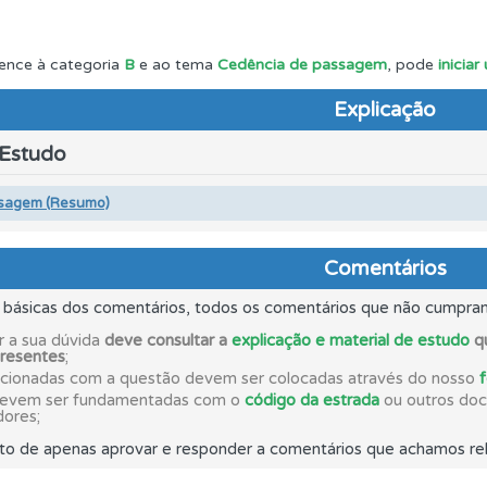
 onde tem mais dificuldades no seu perfil.
ence à categoria
B
e ao tema
Cedência de passagem
, pode
inicia
Explicação
es que usamos estão atualizadas e são as mesmas do exame 
 Estudo
os testemunhos dos nossos utilizadores e deixe o seu!
sagem (Resumo)
a biblioteca para tirar dúvidas e ver resumos do código.
Comentários
s básicas dos comentários, todos os comentários que não cumpra
ícil" apresenta-lhe as questões mais falhadas na plataforma.
r a sua dúvida
deve consultar a
explicação e material de estudo
qu
presentes
;
acionadas com a questão devem ser colocadas através do nosso
devem ser fundamentadas com o
código da estrada
ou outros docu
as" apresenta-lhe questões a que ainda não respondeu.
dores;
to de apenas aprovar e responder a comentários que achamos rel
os de teclado para responder aos testes mais rapidamente.