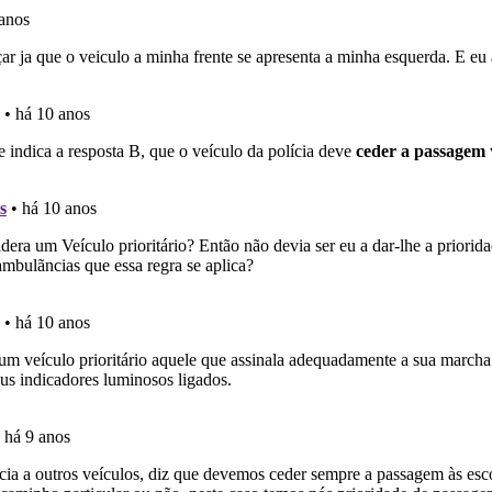
 os comentários da questão quando tem dúvidas.
ico dos seus testes no seu perfil.
perfil se já está preparado para ir a exame.