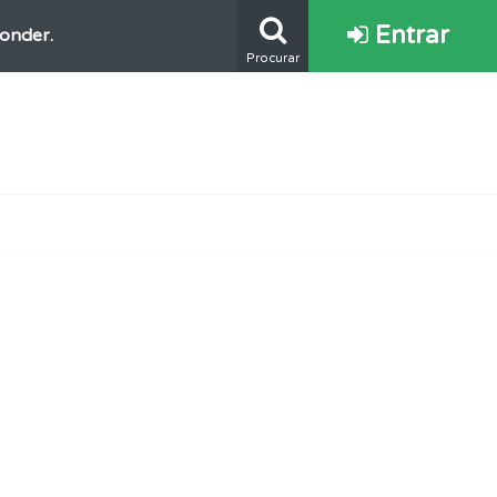
Entrar
ponder.
Procurar
s.
e.