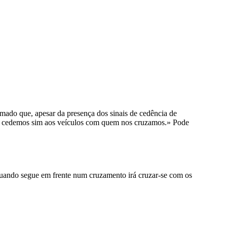
s.
e.