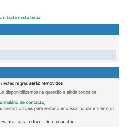
mento.
r um teste neste tema
.
os.
m estas regras
serão removidos
.
e disponibilizamos na questão e ainda todos os
formulário de contacto
;
mentos oficiais para evitar que possa induzir em erro os
evantes para a discussão da questão.