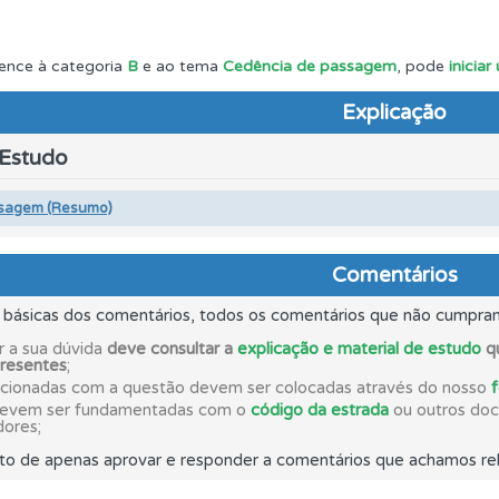
ta para ter acesso às suas estatísticas em qualquer equipa
ence à categoria
B
e ao tema
Cedência de passagem
, pode
inicia
Explicação
o teste que recomendamos para obter os melhores resultad
 Estudo
 de dificuldade do teste quando o termina.
sagem (Resumo)
ico dos seus testes no seu perfil.
Comentários
s básicas dos comentários, todos os comentários que não cumpra
ões que errou no seu perfil.
r a sua dúvida
deve consultar a
explicação e material de estudo
qu
presentes
;
acionadas com a questão devem ser colocadas através do nosso
devem ser fundamentadas com o
código da estrada
ou outros docu
aqui todas as questões que usamos na plataforma.
dores;
to de apenas aprovar e responder a comentários que achamos rel
perfil se já está preparado para ir a exame.