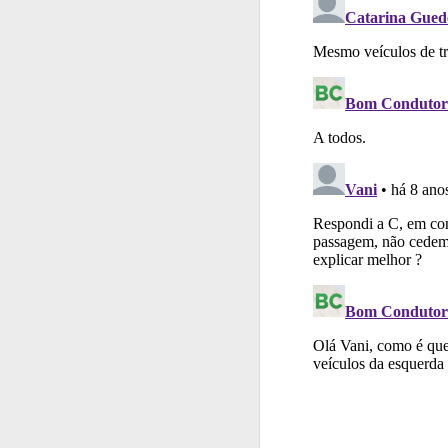
Perfil
Consulte as su
Questões
Consulte 
Perfil
O Índice Bom