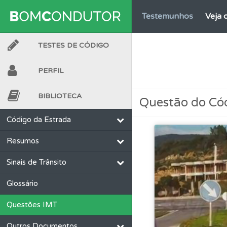
Testemunhos
Veja 
TESTES DE CÓDIGO
Ajuda
Use os atalh
PERFIL
Questões
As questõ
BIBLIOTECA
Questão do Có
Conta
Crie uma con
Código da Estrada
Resumos
Biblioteca
Consulte 
Sinais de Trânsito
Questões
Pode gua
Glossário
Questões IMT
Questões
Consulte
Outros Documentos