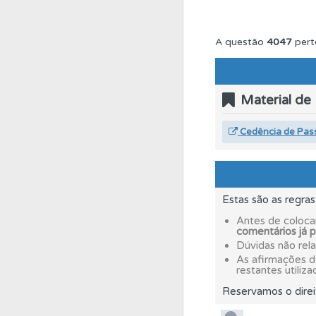
Conta
Crie uma con
A questão
4047
pert
Testes
Deve fazer 
Material de
Testes
Veja o nível
Cedência de Pas
Perfil
Tem um histór
Estas são as regra
Perfil
Veja as quest
Antes de coloca
comentários já 
Dúvidas não rel
As afirmações 
Questões
Consulte 
restantes utiliza
Reservamos o direi
Perfil
Saiba no seu 