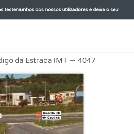
os testemunhos dos nossos utilizadores e deixe o seu!
os de teclado para responder aos testes mais rapidamente.
es que usamos estão atualizadas e são as mesmas do exame 
digo da Estrada IMT — 4047
ta para não perder as suas estatísticas.
o código da estrada na nossa biblioteca.
rdar uma questão colocando-a como favorita.
 os comentários da questão quando tem dúvidas.