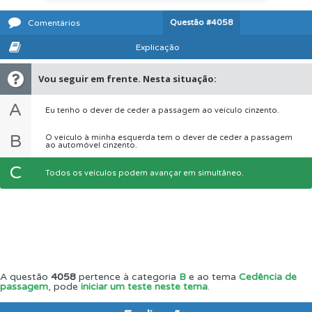
Questão
#4058
Comentários
Explicação
Vou seguir em frente. Nesta situação:
A
Eu tenho o dever de ceder a passagem ao veículo cinzento.
B
O veículo à minha esquerda tem o dever de ceder a passagem
ao automóvel cinzento.
C
Todos os veículos podem avançar em simultâneo.
A questão
4058
pertence à categoria
B
e ao tema
Cedência de
passagem
, pode
iniciar um teste neste tema
.