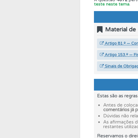
teste neste tema
.
Conta
Crie uma con
Material de
Questões
Consulte 
Artigo 81.º — Con
Perfil
Saiba no seu 
Artigo 153.º — Fi
Sinais de Obriga
Perfil
Veja as quest
Testes
Deve fazer 
Estas são as regra
Antes de coloca
comentários já 
Ajuda
Use os atalh
Dúvidas não rel
As afirmações 
restantes utiliza
Questões
Consulte
Reservamos o direi