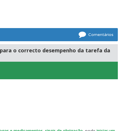
Comentários
o para o correcto desempenho da tarefa da
e.
ponder.
drogas e medicamentos, sinais de obrigação
, pode
iniciar um