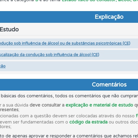
ta para ter acesso às suas estatísticas em qualquer equipa
Explicação
 Estudo
as explicações das questões para esclarecimentos adicionai
dução sob influência de álcool ou de substâncias psicotrópicas (CE)
perfil se já está preparado para ir a exame.
scalização da condução sob influência de álcool (CE)
ção
ões que errou no seu perfil.
Comentários
o teste que recomendamos para obter os melhores resultad
s básicas dos comentários, todos os comentários que não cumpra
r a sua dúvida
deve consultar a
explicação e material de estudo
qu
presentes
;
os de teclado para responder aos testes mais rapidamente.
acionadas com a questão devem ser colocadas através do nosso
devem ser fundamentadas com o
código da estrada
ou outros docu
dores;
 os comentários da questão quando tem dúvidas.
to de apenas aprovar e responder a comentários que achamos rel