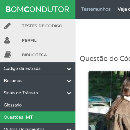
Testemunhos
Veja 
TESTES DE CÓDIGO
Conta
Crie uma con
PERFIL
Testes
O teste "Dif
BIBLIOTECA
Questão do Có
Perfil
Consulte as su
Código da Estrada
Resumos
Biblioteca
Consulte 
Sinais de Trânsito
Testes
O teste "Nov
Glossário
Questões IMT
Questões
Consulte 
Outros Documentos