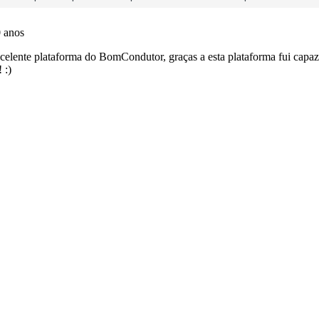
ico dos seus testes no seu perfil.
es que usamos estão atualizadas e são as mesmas do exame 
 de dificuldade do teste quando o termina.