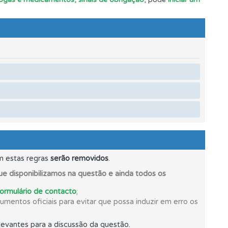
mento.
s.
os.
m estas regras
serão removidos
.
e disponibilizamos na questão e ainda todos os
formulário de contacto
;
mentos oficiais para evitar que possa induzir em erro os
evantes para a discussão da questão.