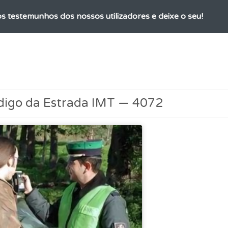
os testemunhos dos nossos utilizadores e deixe o seu!
ta para poder partilhar o seu perfil com os seus amigos.
ícil" apresenta-lhe as questões mais falhadas na plataforma.
digo da Estrada IMT — 4072
as estatísticas no seu perfil.
a biblioteca para tirar dúvidas e ver resumos do código.
as" apresenta-lhe questões a que ainda não respondeu.
aqui todas as questões que usamos na plataforma.