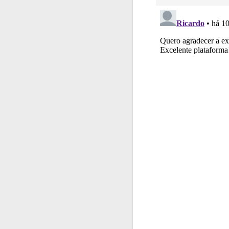
Perfil
Tem um histór
Questões
As questõ
Testes
Veja o nível