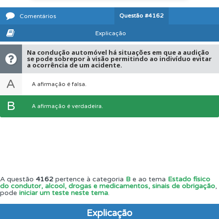
Questão
#4162
Comentários
Explicação
Na condução automóvel há situações em que a audição
se pode sobrepor à visão permitindo ao indivíduo evitar
a ocorrência de um acidente.
A
A afirmação é falsa.
B
A afirmação é verdadeira.
A questão
4162
pertence à categoria
B
e ao tema
Estado físico
do condutor, alcool, drogas e medicamentos, sinais de obrigação
,
pode
iniciar um teste neste tema
.
Explicação