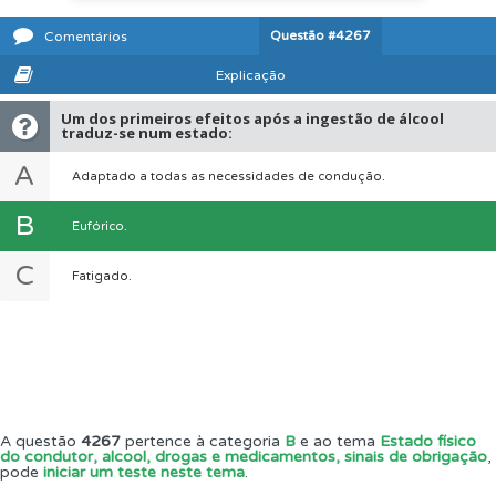
Questão
#4267
Comentários
Explicação
Um dos primeiros efeitos após a ingestão de álcool
traduz-se num estado:
A
Adaptado a todas as necessidades de condução.
B
Eufórico.
C
Fatigado.
A questão
4267
pertence à categoria
B
e ao tema
Estado físico
do condutor, alcool, drogas e medicamentos, sinais de obrigação
,
pode
iniciar um teste neste tema
.