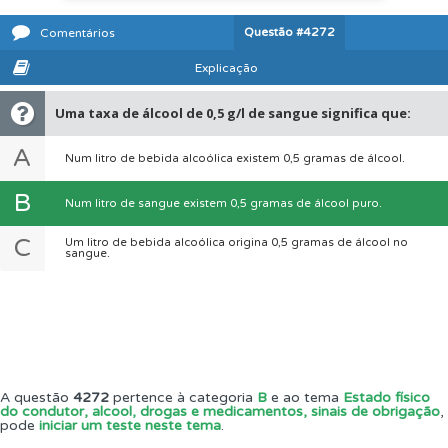
Questão
#4272
Comentários
Explicação
Uma taxa de álcool de 0,5 g/l de sangue significa que:
A
Num litro de bebida alcoólica existem 0,5 gramas de álcool.
B
Num litro de sangue existem 0,5 gramas de álcool puro.
C
Um litro de bebida alcoólica origina 0,5 gramas de álcool no
sangue.
A questão
4272
pertence à categoria
B
e ao tema
Estado físico
do condutor, alcool, drogas e medicamentos, sinais de obrigação
,
pode
iniciar um teste neste tema
.