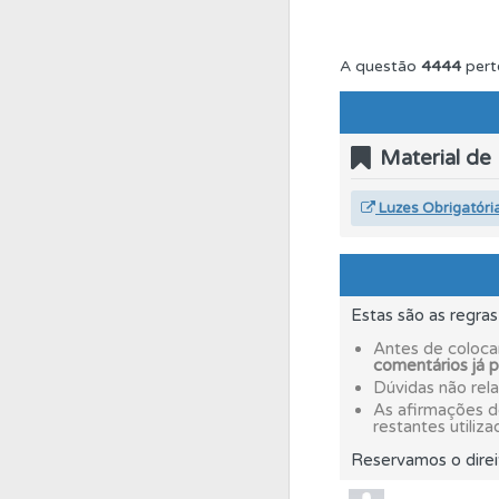
Conta
Crie uma con
A questão
4444
pert
Ajuda
Consulte a aj
Material de
Biblioteca
Consulte 
Luzes Obrigatóri
Perfil
Consulte as su
Estas são as regra
Perfil
O Índice Bom
Antes de coloca
comentários já 
Dúvidas não rel
As afirmações 
Ajuda
Use os atalh
restantes utiliza
Reservamos o direi
Perfil
Tem um histór