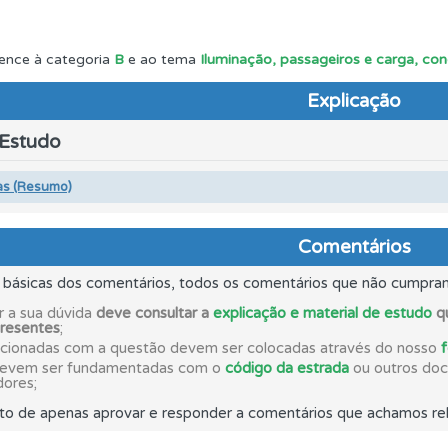
ta para poder partilhar o seu perfil com os seus amigos.
ence à categoria
B
e ao tema
Iluminação, passageiros e carga, co
Explicação
uda se tiver dúvidas relacionadas com a plataforma.
 Estudo
o código da estrada na nossa biblioteca.
as (Resumo)
as estatísticas no seu perfil.
Comentários
s básicas dos comentários, todos os comentários que não cumpra
 Condutor dá-lhe uma ideia da sua preparação para o exam
r a sua dúvida
deve consultar a
explicação e material de estudo
qu
presentes
;
acionadas com a questão devem ser colocadas através do nosso
devem ser fundamentadas com o
código da estrada
ou outros docu
os de teclado para responder aos testes mais rapidamente.
dores;
to de apenas aprovar e responder a comentários que achamos rel
ico dos seus testes no seu perfil.