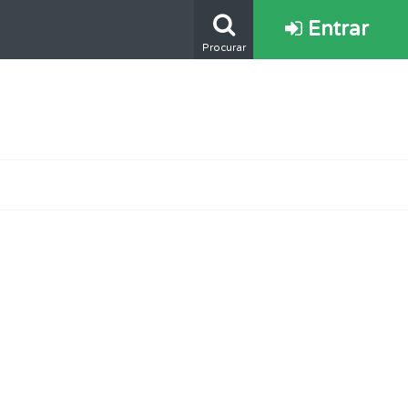
Entrar
Procurar
s.
mento.