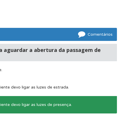
os.
oficial.
Comentários
para aguardar a abertura da passagem de
e.
ente devo ligar as luzes de estrada.
iente devo ligar as luzes de presença.