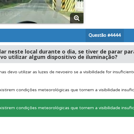
o teste que recomendamos para obter os melhores resultad
es que usamos estão atualizadas e são as mesmas do exame 
Questão
#4444
ões que errou no seu perfil.
lar neste local durante o dia, se tiver de parar 
evo utilizar algum dispositivo de iluminação?
ícil" apresenta-lhe as questões mais falhadas na plataforma.
as devo utilizar as luzes de nevoeiro se a visibilidade for insuficient
a biblioteca para tirar dúvidas e ver resumos do código.
xistirem condições meteorológicas que tornem a visibilidade insufici
xistirem condições meteorológicas que tornem a visibilidade insufic
ta para não perder as suas estatísticas.
 de dificuldade do teste quando o termina.