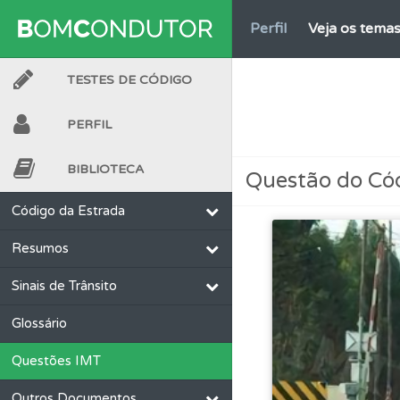
Perfil
Veja os temas
TESTES DE CÓDIGO
Questões
Consulte 
PERFIL
Questões
Consulte 
BIBLIOTECA
Questão do Có
Conta
Crie uma con
Código da Estrada
Resumos
Perfil
Saiba no seu 
Sinais de Trânsito
Questões
Consulte
Glossário
Questões IMT
Questões
Pode gua
Outros Documentos