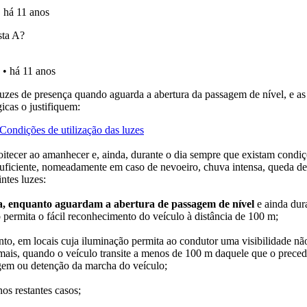
adas" apresenta-lhe questões que errou e não voltou a res
as" apresenta-lhe questões a que ainda não respondeu.
os testemunhos dos nossos utilizadores e deixe o seu!