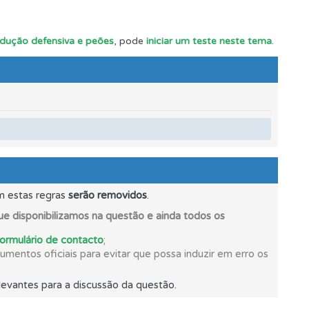
ndução defensiva e peões
, pode
iniciar um teste neste tema
.
m estas regras
serão removidos
.
e.
e disponibilizamos na questão e ainda todos os
formulário de contacto
;
mentos oficiais para evitar que possa induzir em erro os
evantes para a discussão da questão.