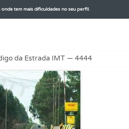
 onde tem mais dificuldades no seu perfil.
aqui todas as questões que usamos na plataforma.
as explicações das questões para esclarecimentos adicionai
digo da Estrada IMT — 4444
ta para ter acesso às suas estatísticas em qualquer equipa
perfil se já está preparado para ir a exame.
 os comentários da questão quando tem dúvidas.
rdar uma questão colocando-a como favorita.