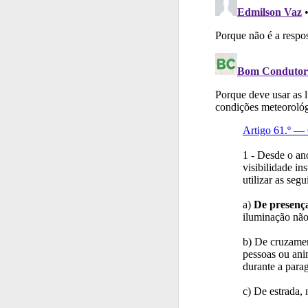
Testes
O teste "Err
Testes
O teste "Nov
Testemunhos
Veja 