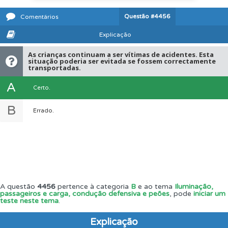
Questão
#4456
Comentários
Explicação
As crianças continuam a ser vítimas de acidentes. Esta
situação poderia ser evitada se fossem correctamente
transportadas.
A
Certo.
B
Errado.
A questão
4456
pertence à categoria
B
e ao tema
Iluminação,
passageiros e carga, condução defensiva e peões
, pode
iniciar um
teste neste tema
.
Explicação