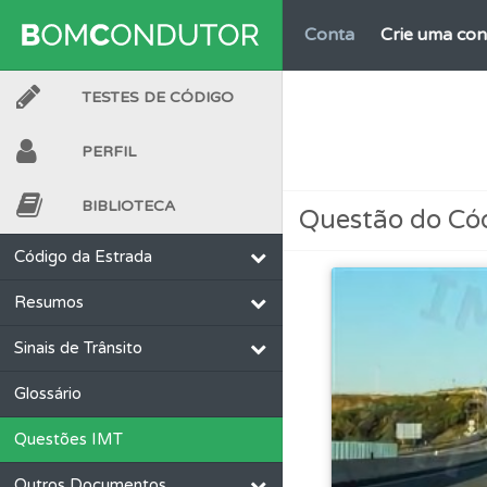
Conta
Crie uma con
TESTES DE CÓDIGO
Perfil
Veja as quest
PERFIL
Conta
Crie uma con
BIBLIOTECA
Questão do Có
Questões
Consulte 
Código da Estrada
Resumos
Testes
O teste "Nov
Sinais de Trânsito
Biblioteca
Consulte 
Glossário
Questões IMT
Questões
As questõ
Outros Documentos