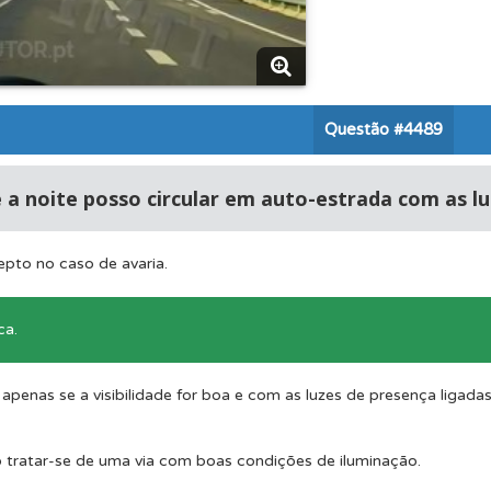
os de teclado para responder aos testes mais rapidamente.
rdar uma questão colocando-a como favorita.
Questão
#4489
ícil" apresenta-lhe as questões mais falhadas na plataforma.
 a noite posso circular em auto-estrada com as 
 onde tem mais dificuldades no seu perfil.
pto no caso de avaria.
o código da estrada na nossa biblioteca.
ca.
apenas se a visibilidade for boa e com as luzes de presença ligadas
 Condutor dá-lhe uma ideia da sua preparação para o exam
o tratar-se de uma via com boas condições de iluminação.
as estatísticas no seu perfil.