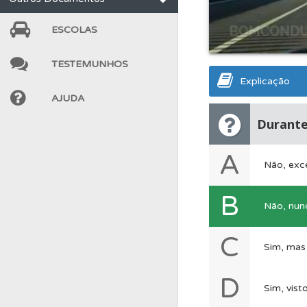
Ajuda
Use os atalh
ESCOLAS
TESTEMUNHOS
Questões
Pode gua
Explicação
AJUDA
Testes
O teste "Dif
Durante
A
Perfil
Veja os temas
Não, exce
B
Biblioteca
Consulte 
Não, nun
C
Sim, mas 
Perfil
O Índice Bom
D
Sim, vist
Perfil
Consulte as su