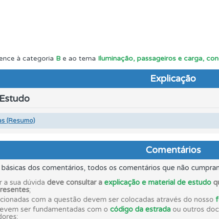
uda se tiver dúvidas relacionadas com a plataforma.
as explicações das questões para esclarecimentos adicionai
ence à categoria
B
e ao tema
Iluminação, passageiros e carga, co
Explicação
adas" apresenta-lhe questões que errou e não voltou a res
 Estudo
os testemunhos dos nossos utilizadores e deixe o seu!
as (Resumo)
Comentários
 os comentários da questão quando tem dúvidas.
s básicas dos comentários, todos os comentários que não cumpra
ta para não perder as suas estatísticas.
r a sua dúvida
deve consultar a
explicação e material de estudo
qu
presentes
;
acionadas com a questão devem ser colocadas através do nosso
devem ser fundamentadas com o
código da estrada
ou outros docu
ico dos seus testes no seu perfil.
dores;