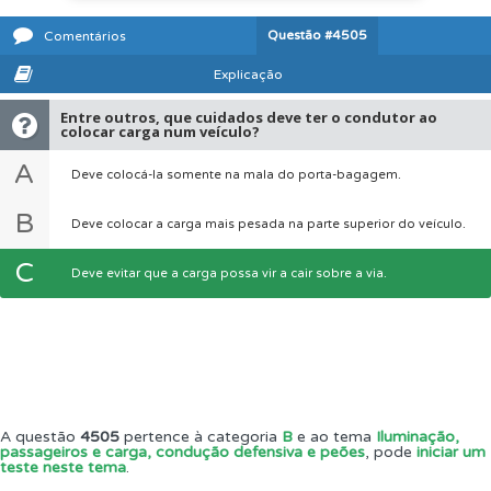
Questão
#4505
Comentários
Explicação
Entre outros, que cuidados deve ter o condutor ao
colocar carga num veículo?
A
Deve colocá-la somente na mala do porta-bagagem.
B
Deve colocar a carga mais pesada na parte superior do veículo.
C
Deve evitar que a carga possa vir a cair sobre a via.
A questão
4505
pertence à categoria
B
e ao tema
Iluminação,
passageiros e carga, condução defensiva e peões
, pode
iniciar um
teste neste tema
.