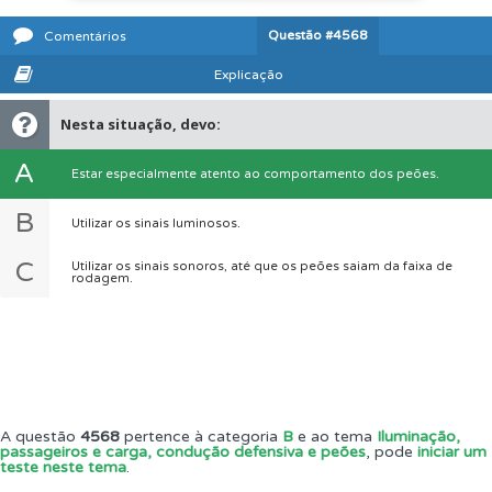
Questão
#4568
Comentários
Explicação
Nesta situação, devo:
A
Estar especialmente atento ao comportamento dos peões.
B
Utilizar os sinais luminosos.
C
Utilizar os sinais sonoros, até que os peões saiam da faixa de
rodagem.
A questão
4568
pertence à categoria
B
e ao tema
Iluminação,
passageiros e carga, condução defensiva e peões
, pode
iniciar um
teste neste tema
.