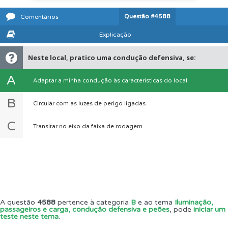
Questão
#4588
Comentários
Explicação
Neste local, pratico uma condução defensiva, se:
A
Adaptar a minha condução às características do local.
B
Circular com as luzes de perigo ligadas.
C
Transitar no eixo da faixa de rodagem.
A questão
4588
pertence à categoria
B
e ao tema
Iluminação,
passageiros e carga, condução defensiva e peões
, pode
iniciar um
teste neste tema
.