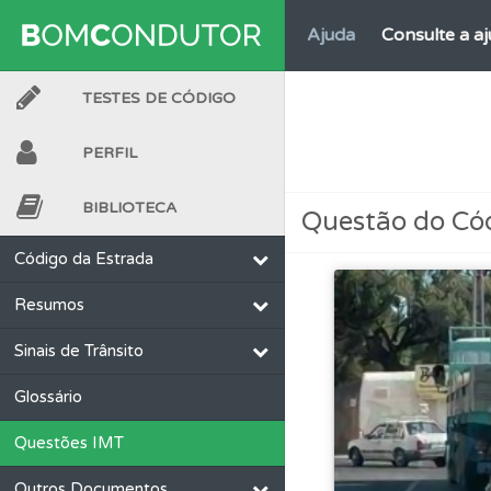
Ajuda
Consulte a aj
TESTES DE CÓDIGO
Perfil
Veja os temas
PERFIL
Ajuda
Use os atalh
BIBLIOTECA
Questão do Có
Testes
O teste "Err
Código da Estrada
Resumos
Testes
Veja o nível
Sinais de Trânsito
Perfil
Saiba no seu 
Glossário
Questões IMT
Perfil
Tem um histór
Outros Documentos