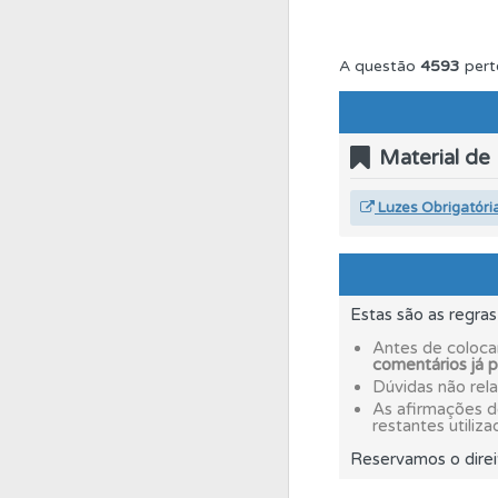
Conta
Crie uma con
A questão
4593
pert
Testes
O teste "Nov
Material de
Perfil
Veja as quest
Luzes Obrigatóri
Questões
Consulte
Estas são as regra
Testemunhos
Veja 
Antes de coloca
comentários já 
Dúvidas não rel
As afirmações 
Conta
Crie uma con
restantes utiliza
Reservamos o direi
Perfil
O Índice Bom