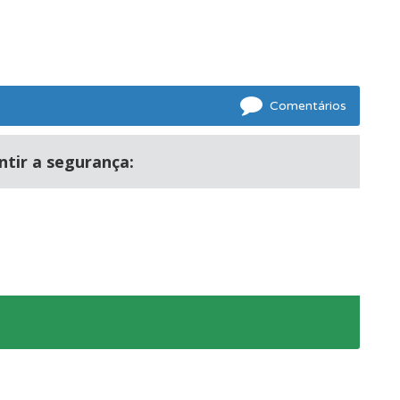
Comentários
ntir a segurança:
mento.
os.