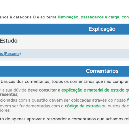
ta para poder partilhar o seu perfil com os seus amigos.
ence à categoria
B
e ao tema
Iluminação, passageiros e carga, co
Explicação
as" apresenta-lhe questões a que ainda não respondeu.
 Estudo
ões que errou no seu perfil.
as (Resumo)
 os comentários da questão quando tem dúvidas.
Comentários
s básicas dos comentários, todos os comentários que não cumpra
os testemunhos dos nossos utilizadores e deixe o seu!
r a sua dúvida
deve consultar a
explicação e material de estudo
qu
presentes
;
acionadas com a questão devem ser colocadas através do nosso
devem ser fundamentadas com o
código da estrada
ou outros docu
ta para não perder as suas estatísticas.
dores;
to de apenas aprovar e responder a comentários que achamos rel
 Condutor dá-lhe uma ideia da sua preparação para o exam