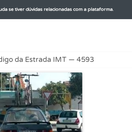
uda se tiver dúvidas relacionadas com a plataforma.
 onde tem mais dificuldades no seu perfil.
os de teclado para responder aos testes mais rapidamente.
digo da Estrada IMT — 4593
adas" apresenta-lhe questões que errou e não voltou a res
 de dificuldade do teste quando o termina.
perfil se já está preparado para ir a exame.
ico dos seus testes no seu perfil.