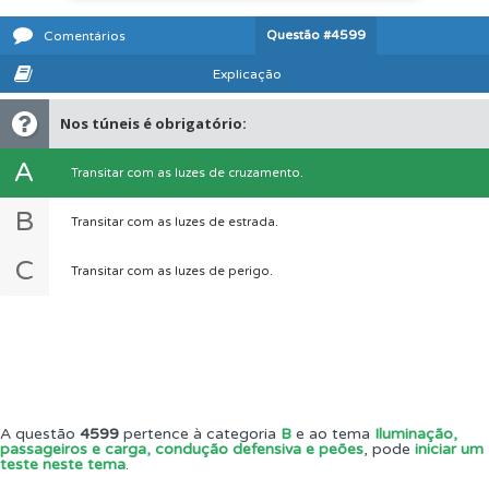
Questão
#4599
Comentários
Explicação
Nos túneis é obrigatório:
A
Transitar com as luzes de cruzamento.
B
Transitar com as luzes de estrada.
C
Transitar com as luzes de perigo.
A questão
4599
pertence à categoria
B
e ao tema
Iluminação,
passageiros e carga, condução defensiva e peões
, pode
iniciar um
teste neste tema
.