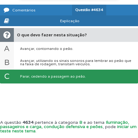
Questão
#4634
Comentários
Explicação
O que devo fazer nesta situação?
A
Avançar, contornando o peão.
B
Avançar, utilizando os sinais sonoros para lembrar ao peão que
na faixa de rodagem, transitam veículos.
C
Parar, cedendo a passagem ao peão.
A questão
4634
pertence à categoria
B
e ao tema
Iluminação,
passageiros e carga, condução defensiva e peões
, pode
iniciar um
teste neste tema
.