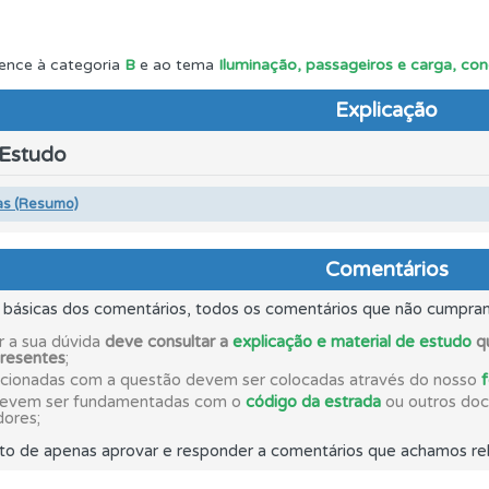
ta para não perder as suas estatísticas.
ence à categoria
B
e ao tema
Iluminação, passageiros e carga, co
Explicação
a biblioteca para tirar dúvidas e ver resumos do código.
 Estudo
 de dificuldade do teste quando o termina.
as (Resumo)
ico dos seus testes no seu perfil.
Comentários
s básicas dos comentários, todos os comentários que não cumpra
as estatísticas no seu perfil.
r a sua dúvida
deve consultar a
explicação e material de estudo
qu
presentes
;
acionadas com a questão devem ser colocadas através do nosso
devem ser fundamentadas com o
código da estrada
ou outros docu
 Condutor dá-lhe uma ideia da sua preparação para o exam
dores;
to de apenas aprovar e responder a comentários que achamos rel
ta para ter acesso às suas estatísticas em qualquer equipa