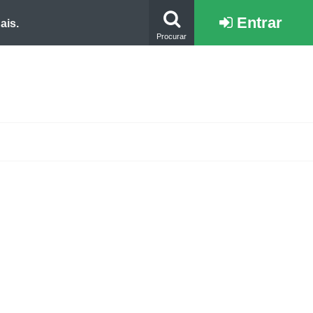
Entrar
ais.
Procurar
e.