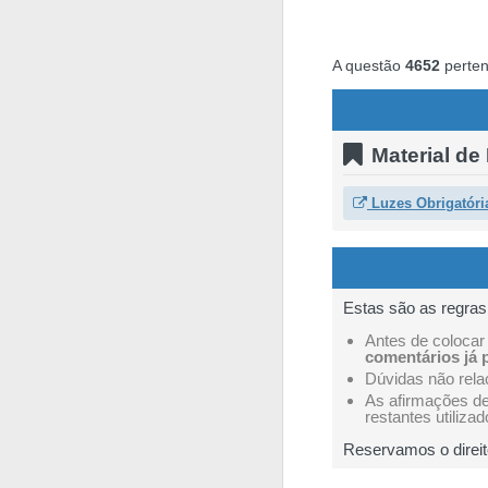
Conta
Crie uma con
A questão
4652
perten
Perfil
Consulte as su
Material de
Ajuda
Consulte a a
Luzes Obrigatóri
Perfil
Veja as quest
Estas são as regra
Perfil
Veja os temas
Antes de colocar
comentários já 
Dúvidas não rel
As afirmações d
Perfil
Saiba no seu p
restantes utilizad
Reservamos o direit
Testes
Deve fazer 