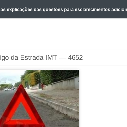
 as explicações das questões para esclarecimentos adicion
 o código da estrada na nossa biblioteca.
 de dificuldade do teste quando o termina.
igo da Estrada IMT — 4652
 a biblioteca para tirar dúvidas e ver resumos do código.
Condutor dá-lhe uma ideia da sua preparação para o exam
os de teclado para responder aos testes mais rapidamente.
ta para poder partilhar o seu perfil com os seus amigos.