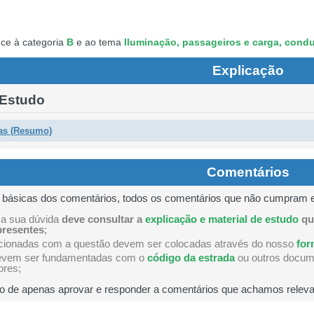
ta para ter acesso às suas estatísticas em qualquer equip
ce à categoria
B
e ao tema
Iluminação, passageiros e carga, cond
Explicação
as estatísticas no seu perfil.
 Estudo
juda se tiver dúvidas relacionadas com a plataforma.
as (Resumo)
ões que errou no seu perfil.
Comentários
s básicas dos comentários, todos os comentários que não cumpram 
 onde tem mais dificuldades no seu perfil.
 a sua dúvida
deve consultar a
explicação e material de estudo
qu
presentes
;
acionadas com a questão devem ser colocadas através do nosso
for
evem ser fundamentadas com o
código da estrada
ou outros docume
erfil se já está preparado para ir a exame.
ores;
o de apenas aprovar e responder a comentários que achamos releva
o teste que recomendamos para obter os melhores resultad