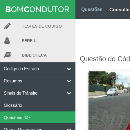
Questões
Consulte
TESTES DE CÓDIGO
Biblioteca
Consulte
PERFIL
Testes
Veja o nível
BIBLIOTECA
Questão do Cód
Biblioteca
Consulte
Código da Estrada
Resumos
Perfil
O Índice Bom 
Sinais de Trânsito
Ajuda
Use os atalh
Glossário
Questões IMT
Conta
Crie uma con
Outros Documentos