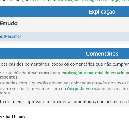
Explicação
ta para ter acesso às suas estatísticas em qualquer equipa
 Estudo
o código da estrada na nossa biblioteca.
as (Resumo)
ta para poder partilhar o seu perfil com os seus amigos.
Comentários
s básicas dos comentários, todos os comentários que não cumpra
es que usamos estão atualizadas e são as mesmas do exame 
r a sua dúvida
deve consultar a
explicação e material de estudo
qu
presentes
;
acionadas com a questão devem ser colocadas através do nosso
 de dificuldade do teste quando o termina.
devem ser fundamentadas com o
código da estrada
ou outros docu
dores;
to de apenas aprovar e responder a comentários que achamos rel
ico dos seus testes no seu perfil.
adas" apresenta-lhe questões que errou e não voltou a res