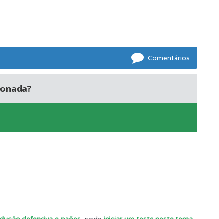
Comentários
ionada?
s.
ndução defensiva e peões
, pode
iniciar um teste neste tema
.