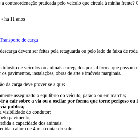
uda se tiver dúvidas relacionadas com a plataforma.
perfil se já está preparado para ir a exame.
a biblioteca para tirar dúvidas e ver resumos do código.