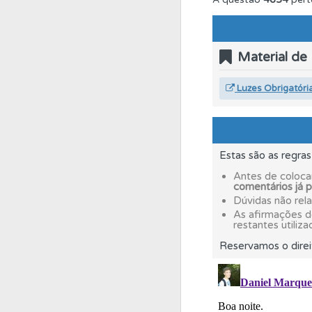
Conta
Crie uma con
Material de
Biblioteca
Consulte 
Luzes Obrigatóri
Conta
Crie uma con
Estas são as regra
Questões
As questõ
Antes de coloca
comentários já 
Dúvidas não rel
Testes
Veja o nível
As afirmações 
restantes utiliza
Reservamos o direi
Perfil
Tem um histór
Testes
O teste "Err