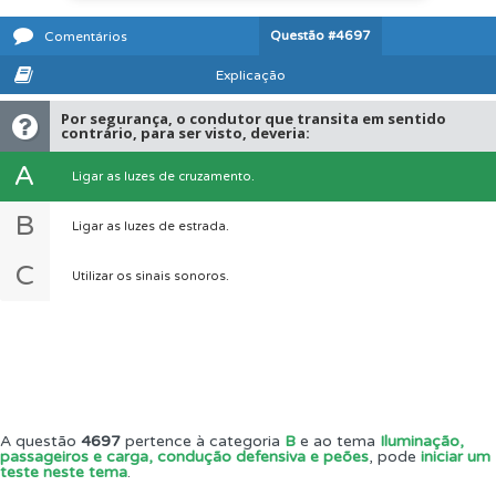
Questão
#4697
Comentários
Explicação
Por segurança, o condutor que transita em sentido
contrário, para ser visto, deveria:
A
Ligar as luzes de cruzamento.
B
Ligar as luzes de estrada.
C
Utilizar os sinais sonoros.
A questão
4697
pertence à categoria
B
e ao tema
Iluminação,
passageiros e carga, condução defensiva e peões
, pode
iniciar um
teste neste tema
.