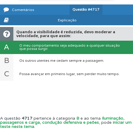
Questão
#4717
Comentários
Explicação
Quando a visibilidade é reduzida, devo moderar a
velocidade, para que assim:
A
O meu comportamento seja adequado a qualquer situação
que possa surgir.
B
Os outros utentes me cedam sempre a passagem.
C
Possa avançar em primeiro lugar, sem perder muito tempo.
A questão
4717
pertence à categoria
B
e ao tema
Iluminação,
passageiros e carga, condução defensiva e peões
, pode
iniciar um
teste neste tema
.