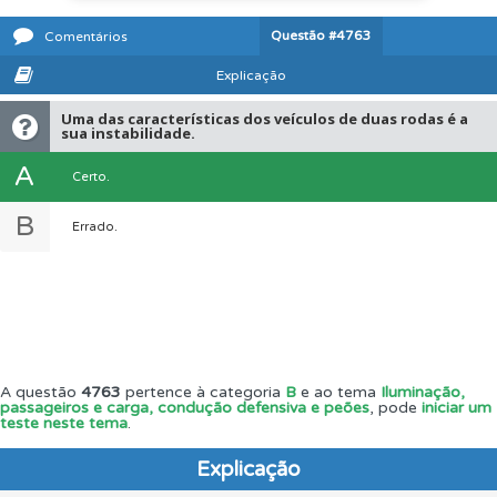
Questão
#4763
Comentários
Explicação
Uma das características dos veículos de duas rodas é a
sua instabilidade.
A
Certo.
B
Errado.
A questão
4763
pertence à categoria
B
e ao tema
Iluminação,
passageiros e carga, condução defensiva e peões
, pode
iniciar um
teste neste tema
.
Explicação