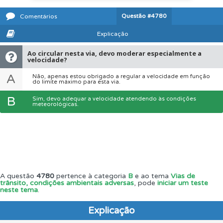
Questão
#4780
Comentários
Explicação
Ao circular nesta via, devo moderar especialmente a
velocidade?
A
Não, apenas estou obrigado a regular a velocidade em função
do limite máximo para esta via.
B
Sim, devo adequar a velocidade atendendo às condições
meteorológicas.
A questão
4780
pertence à categoria
B
e ao tema
Vias de
trânsito, condições ambientais adversas
, pode
iniciar um teste
neste tema
.
Explicação