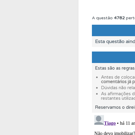
Questões
As questõ
A questão
4782
pert
Testes
O teste "Dif
Esta questão aind
Testes
Veja o nível
Estas são as regra
Questões
Consulte 
Antes de coloca
comentários já 
Dúvidas não rel
Perfil
Tem um histór
As afirmações 
restantes utiliza
Reservamos o direi
Perfil
Saiba no seu 
Questões
Consulte