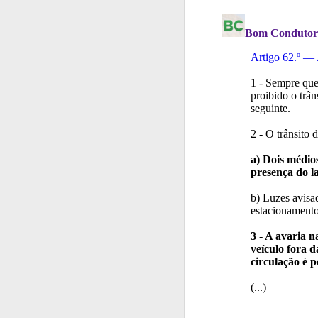
Testes
Deve fazer 
Biblioteca
Consulte 
Testes
O teste "Nov