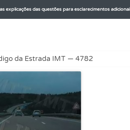
as explicações das questões para esclarecimentos adicionai
os testemunhos dos nossos utilizadores e deixe o seu!
ta para ter acesso às suas estatísticas em qualquer equipa
digo da Estrada IMT — 4782
uda se tiver dúvidas relacionadas com a plataforma.
 Condutor dá-lhe uma ideia da sua preparação para o exam
ões que errou no seu perfil.
o código da estrada na nossa biblioteca.