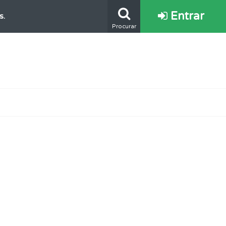
Entrar
s.
Procurar
mento.
e.