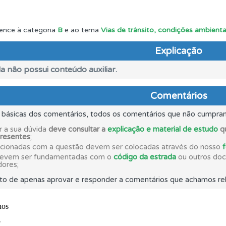
es que usamos estão atualizadas e são as mesmas do exame 
ence à categoria
B
e ao tema
Vias de trânsito, condições ambienta
Explicação
ícil" apresenta-lhe as questões mais falhadas na plataforma.
a não possui conteúdo auxiliar.
 de dificuldade do teste quando o termina.
Comentários
s básicas dos comentários, todos os comentários que não cumpra
aqui todas as questões que usamos na plataforma.
r a sua dúvida
deve consultar a
explicação e material de estudo
qu
presentes
;
acionadas com a questão devem ser colocadas através do nosso
ico dos seus testes no seu perfil.
devem ser fundamentadas com o
código da estrada
ou outros docu
dores;
to de apenas aprovar e responder a comentários que achamos rel
perfil se já está preparado para ir a exame.
 os comentários da questão quando tem dúvidas.