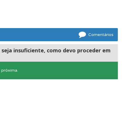
Comentários
e seja insuficiente, como devo proceder em
ponder.
s próxima.