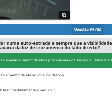
ta para poder partilhar o seu perfil com os seus amigos.
rdar uma questão colocando-a como favorita.
Questão
#4782
os de teclado para responder aos testes mais rapidamente.
ular numa auto-estrada e sempre que a visibilidad
avaria da luz de cruzamento do lado direito?
adas" apresenta-lhe questões que errou e não voltou a res
ção apenas é permitida até à próxima área de serviço ou saída mai
as estatísticas no seu perfil.
ção é permitida até ao local de destino.
ilizar imediatamente o veículo.
 onde tem mais dificuldades no seu perfil.
ta para não perder as suas estatísticas.