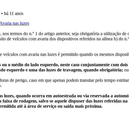
o teste que recomendamos para obter os melhores resultad
a biblioteca para tirar dúvidas e ver resumos do código.
as" apresenta-lhe questões a que ainda não respondeu.