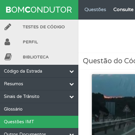
Questões
Consulte 
TESTES DE CÓDIGO
Testemunhos
Veja 
PERFIL
Conta
Crie uma con
BIBLIOTECA
Questão do Có
Ajuda
Consulte a aj
Código da Estrada
Resumos
Perfil
O Índice Bom
Sinais de Trânsito
Perfil
Veja as quest
Glossário
Questões IMT
Biblioteca
Consulte 
Outros Documentos