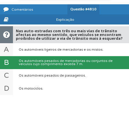
Questão
#4810
Comentários
Explicação
Nas auto-estradas com três ou mais vias de trânsito
afectas ao mesmo sentido, que veículos se encontram
proibidos de utilizar a via de trânsito mais à esquerda?
A
Os automóveis ligeiros de mercadorias e os mistos.
B
Os automóveis pesados de mercadorias ou conjuntos de
veículos cujo comprimento exceda 7 m.
C
Os automóveis pesados de passageiros.
D
Os motociclos.