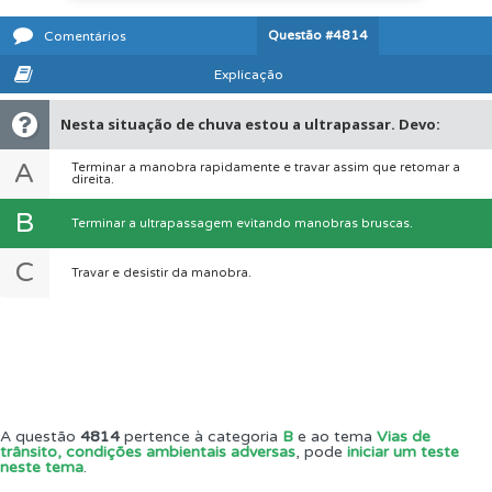
Questão
#4814
Comentários
Explicação
Nesta situação de chuva estou a ultrapassar. Devo:
A
Terminar a manobra rapidamente e travar assim que retomar a
direita.
B
Terminar a ultrapassagem evitando manobras bruscas.
C
Travar e desistir da manobra.
A questão
4814
pertence à categoria
B
e ao tema
Vias de
trânsito, condições ambientais adversas
, pode
iniciar um teste
neste tema
.