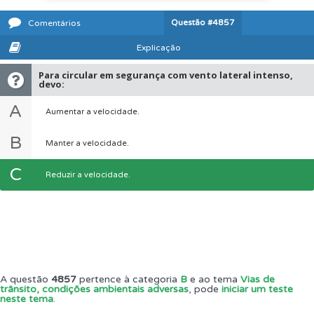
Questão
#4857
Comentários
Explicação
Para circular em segurança com vento lateral intenso,
devo:
A
Aumentar a velocidade.
B
Manter a velocidade.
C
Reduzir a velocidade.
A questão
4857
pertence à categoria
B
e ao tema
Vias de
trânsito, condições ambientais adversas
, pode
iniciar um teste
neste tema
.