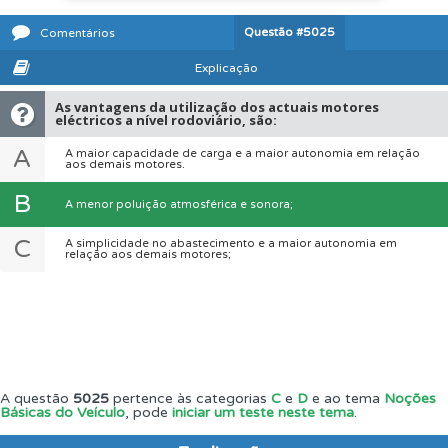
Questão
#5025
Comentários
Explicação
As vantagens da utilização dos actuais motores
eléctricos a nível rodoviário, são:
A
A maior capacidade de carga e a maior autonomia em relação
aos demais motores.
B
A menor poluição atmosférica e sonora;
C
A simplicidade no abastecimento e a maior autonomia em
relação aos demais motores;
A questão
5025
pertence às categorias
C
e
D
e ao tema
Noções
Básicas do Veículo
, pode
iniciar um teste neste tema
.