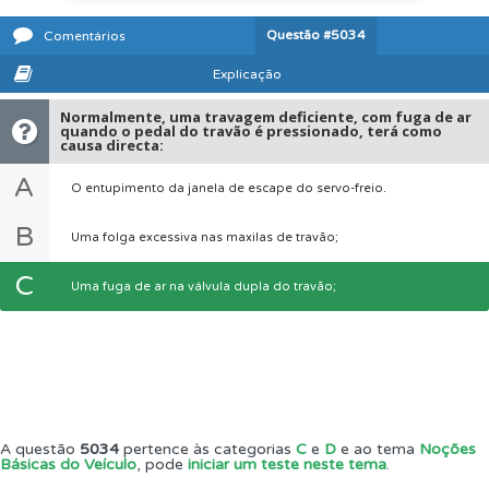
Questão
#5034
Comentários
Explicação
Normalmente, uma travagem deficiente, com fuga de ar
quando o pedal do travão é pressionado, terá como
causa directa:
A
O entupimento da janela de escape do servo-freio.
B
Uma folga excessiva nas maxilas de travão;
C
Uma fuga de ar na válvula dupla do travão;
A questão
5034
pertence às categorias
C
e
D
e ao tema
Noções
Básicas do Veículo
, pode
iniciar um teste neste tema
.