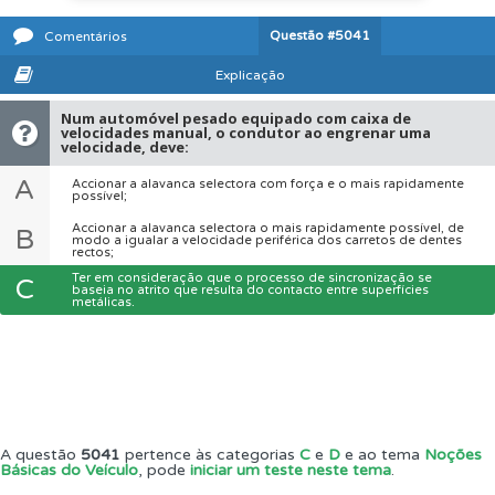
Questão
#5041
Comentários
Explicação
Num automóvel pesado equipado com caixa de
velocidades manual, o condutor ao engrenar uma
velocidade, deve:
A
Accionar a alavanca selectora com força e o mais rapidamente
possível;
Accionar a alavanca selectora o mais rapidamente possível, de
B
modo a igualar a velocidade periférica dos carretos de dentes
rectos;
Ter em consideração que o processo de sincronização se
C
baseia no atrito que resulta do contacto entre superfícies
metálicas.
A questão
5041
pertence às categorias
C
e
D
e ao tema
Noções
Básicas do Veículo
, pode
iniciar um teste neste tema
.