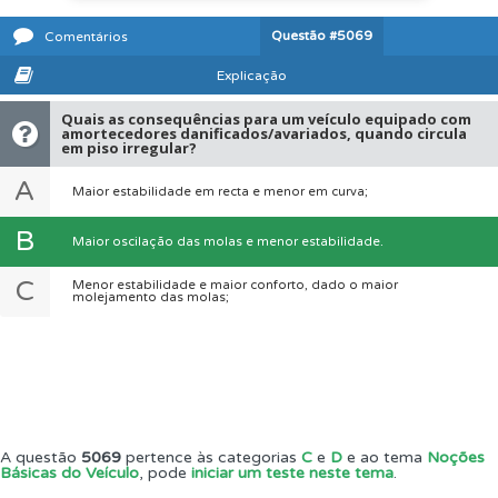
Questão
#5069
Comentários
Explicação
Quais as consequências para um veículo equipado com
amortecedores danificados/avariados, quando circula
em piso irregular?
A
Maior estabilidade em recta e menor em curva;
B
Maior oscilação das molas e menor estabilidade.
C
Menor estabilidade e maior conforto, dado o maior
molejamento das molas;
A questão
5069
pertence às categorias
C
e
D
e ao tema
Noções
Básicas do Veículo
, pode
iniciar um teste neste tema
.