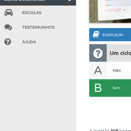
Perfil
Veja as quest
ESCOLAS
Testes
Veja o nível
TESTEMUNHOS
Explicação
Ajuda
Consulte a aj
AJUDA
Um ciclo
Ajuda
Use os atalh
A
Não.
Testes
O teste "Nov
B
Sim.
Questões
Pode gua
Testes
Deve fazer 
A questão
508
perte