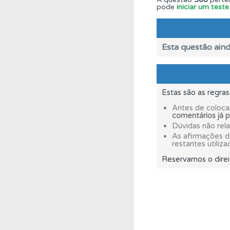
pode
iniciar um test
Questões
Consulte
Conta
Crie uma con
Esta questão aind
Testes
O teste "Dif
Estas são as regra
Testes
O teste "Err
Antes de coloca
comentários já 
Dúvidas não rel
As afirmações 
Perfil
O Índice Bom
restantes utiliza
Reservamos o direi
Biblioteca
Consulte 
Questões
As questõ