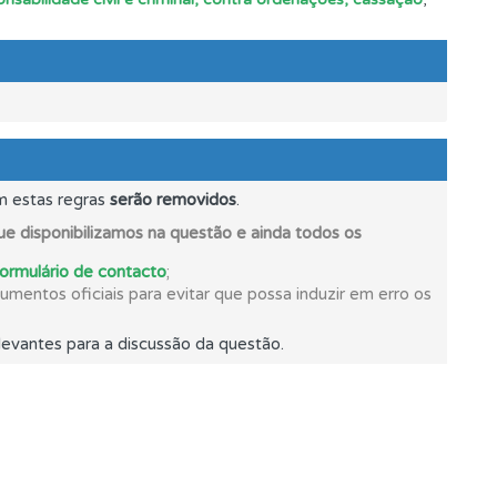
mento.
m estas regras
serão removidos
.
ponder.
e disponibilizamos na questão e ainda todos os
formulário de contacto
;
mentos oficiais para evitar que possa induzir em erro os
e.
evantes para a discussão da questão.
oficial.