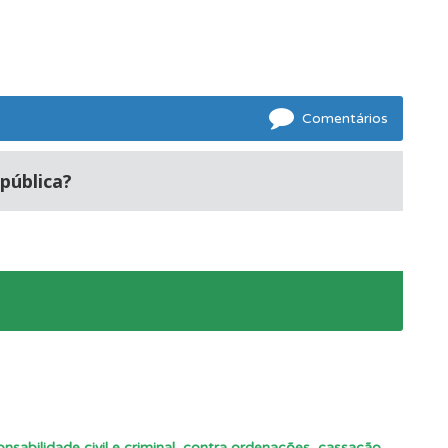
Comentários
pública?
os.
onsabilidade civil e criminal, contra ordenações, cassação
,