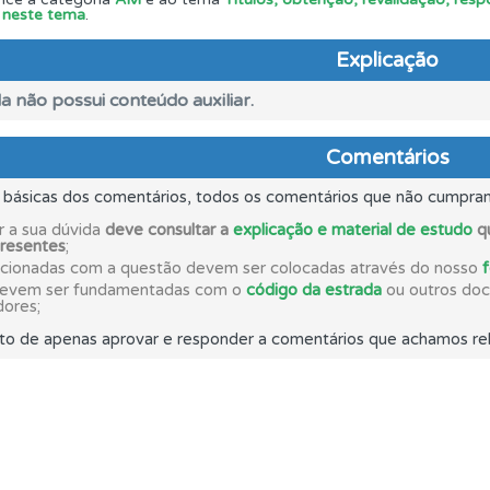
e neste tema
.
 os comentários da questão quando tem dúvidas.
Explicação
ta para ter acesso às suas estatísticas em qualquer equipa
a não possui conteúdo auxiliar.
Comentários
ícil" apresenta-lhe as questões mais falhadas na plataforma.
s básicas dos comentários, todos os comentários que não cumpra
adas" apresenta-lhe questões que errou e não voltou a res
r a sua dúvida
deve consultar a
explicação e material de estudo
qu
presentes
;
acionadas com a questão devem ser colocadas através do nosso
devem ser fundamentadas com o
código da estrada
ou outros docu
 Condutor dá-lhe uma ideia da sua preparação para o exam
dores;
to de apenas aprovar e responder a comentários que achamos rel
a biblioteca para tirar dúvidas e ver resumos do código.
es que usamos estão atualizadas e são as mesmas do exame 