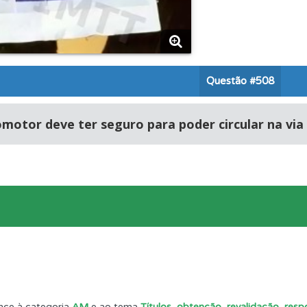
ões que errou no seu perfil.
 de dificuldade do teste quando o termina.
Questão
#508
uda se tiver dúvidas relacionadas com a plataforma.
motor deve ter seguro para poder circular na via 
os de teclado para responder aos testes mais rapidamente.
as" apresenta-lhe questões a que ainda não respondeu.
rdar uma questão colocando-a como favorita.
o teste que recomendamos para obter os melhores resultad
nce à categoria
AM
e ao tema
Títulos, obtenção, revalidação, resp