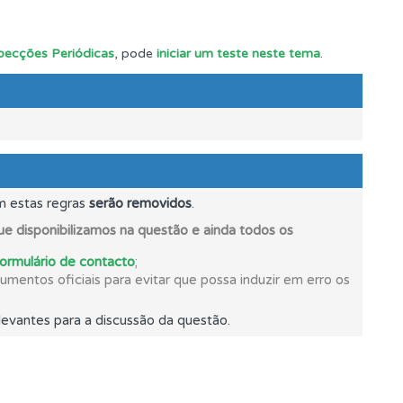
specções Periódicas
, pode
iniciar um teste neste tema
.
m estas regras
serão removidos
.
e disponibilizamos na questão e ainda todos os
formulário de contacto
;
mentos oficiais para evitar que possa induzir em erro os
evantes para a discussão da questão.
os.