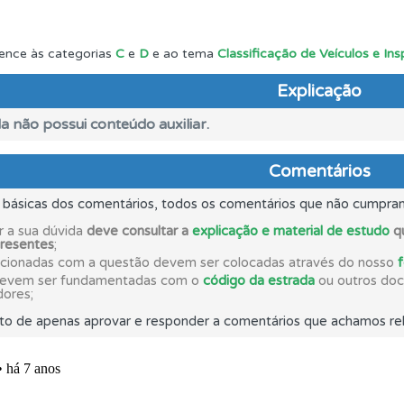
os testemunhos dos nossos utilizadores e deixe o seu!
ence às categorias
C
e
D
e ao tema
Classificação de Veículos e In
Explicação
aqui todas as questões que usamos na plataforma.
a não possui conteúdo auxiliar.
perfil se já está preparado para ir a exame.
Comentários
s básicas dos comentários, todos os comentários que não cumpra
ta para não perder as suas estatísticas.
r a sua dúvida
deve consultar a
explicação e material de estudo
qu
presentes
;
acionadas com a questão devem ser colocadas através do nosso
o código da estrada na nossa biblioteca.
devem ser fundamentadas com o
código da estrada
ou outros docu
dores;
to de apenas aprovar e responder a comentários que achamos rel
o teste que recomendamos para obter os melhores resultad
uda se tiver dúvidas relacionadas com a plataforma.