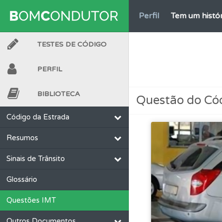
Perfil
Tem um histór
TESTES DE CÓDIGO
Ajuda
Use os atalh
PERFIL
Testes
O teste "Nov
BIBLIOTECA
Questão do Có
Perfil
Veja os temas
Código da Estrada
Resumos
Questões
Consulte
Sinais de Trânsito
Perfil
Consulte as su
Glossário
Questões IMT
Perfil
Veja as quest
Outros Documentos