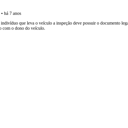
 Condutor dá-lhe uma ideia da sua preparação para o exam
a biblioteca para tirar dúvidas e ver resumos do código.
ícil" apresenta-lhe as questões mais falhadas na plataforma.