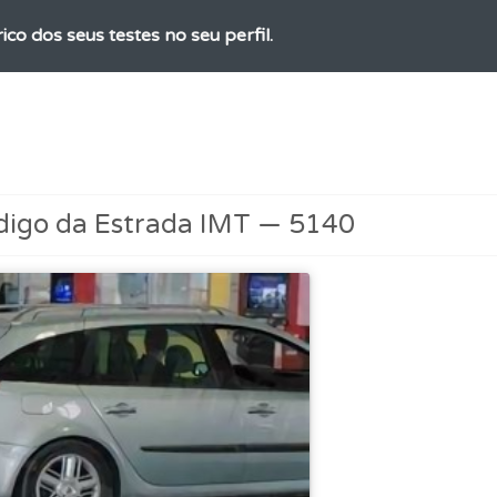
ico dos seus testes no seu perfil.
os de teclado para responder aos testes mais rapidamente.
as" apresenta-lhe questões a que ainda não respondeu.
digo da Estrada IMT — 5140
 onde tem mais dificuldades no seu perfil.
 os comentários da questão quando tem dúvidas.
as estatísticas no seu perfil.
ões que errou no seu perfil.