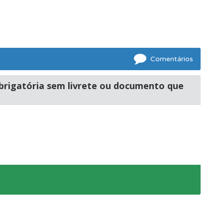
mento.
Comentários
oficial.
brigatória sem livrete ou documento que
s.
ponder.