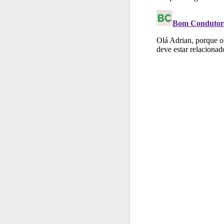
Perfil
O Índice Bom
Biblioteca
Consulte 
Testes
O teste "Dif