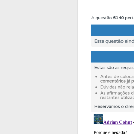
Testemunhos
Veja 
A questão
5140
pert
Questões
Consulte 
Esta questão aind
Perfil
Saiba no seu 
Estas são as regra
Conta
Crie uma con
Antes de coloca
comentários já 
Dúvidas não rel
Biblioteca
Consulte 
As afirmações 
restantes utiliza
Reservamos o direi
Testes
Deve fazer 
Ajuda
Consulte a aj