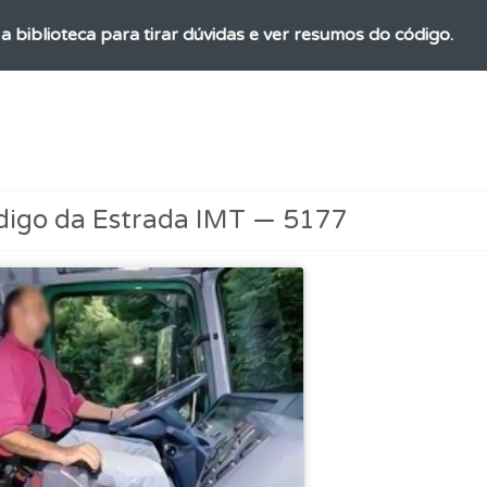
a biblioteca para tirar dúvidas e ver resumos do código.
as" apresenta-lhe questões a que ainda não respondeu.
uda se tiver dúvidas relacionadas com a plataforma.
digo da Estrada IMT — 5177
ícil" apresenta-lhe as questões mais falhadas na plataforma.
es que usamos estão atualizadas e são as mesmas do exame 
ões que errou no seu perfil.
 de dificuldade do teste quando o termina.