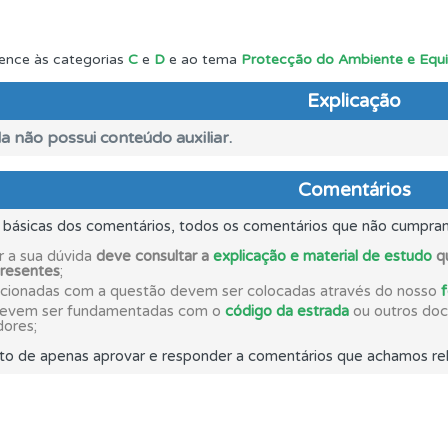
 Condutor dá-lhe uma ideia da sua preparação para o exam
ence às categorias
C
e
D
e ao tema
Protecção do Ambiente e Equ
Explicação
ico dos seus testes no seu perfil.
a não possui conteúdo auxiliar.
perfil se já está preparado para ir a exame.
Comentários
s básicas dos comentários, todos os comentários que não cumpra
os de teclado para responder aos testes mais rapidamente.
r a sua dúvida
deve consultar a
explicação e material de estudo
qu
presentes
;
acionadas com a questão devem ser colocadas através do nosso
ta para não perder as suas estatísticas.
devem ser fundamentadas com o
código da estrada
ou outros docu
dores;
to de apenas aprovar e responder a comentários que achamos rel
as explicações das questões para esclarecimentos adicionai
o teste que recomendamos para obter os melhores resultad