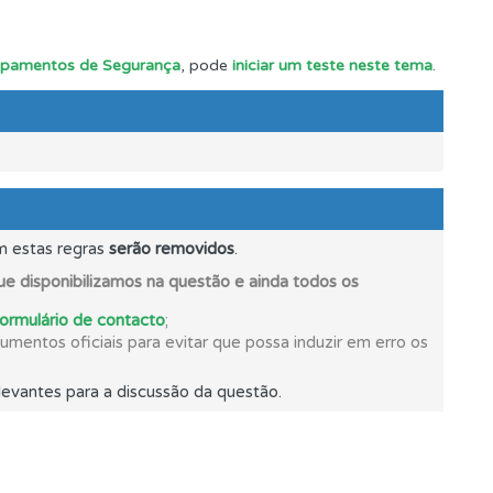
e.
ipamentos de Segurança
, pode
iniciar um teste neste tema
.
m estas regras
serão removidos
.
e disponibilizamos na questão e ainda todos os
formulário de contacto
;
mentos oficiais para evitar que possa induzir em erro os
evantes para a discussão da questão.
s.
os.