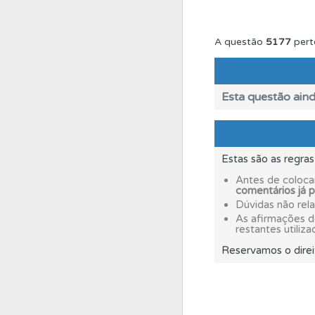
Perfil
O Índice Bom
A questão
5177
pert
Perfil
Tem um histór
Esta questão aind
Perfil
Saiba no seu 
Estas são as regra
Ajuda
Use os atalh
Antes de coloca
comentários já 
Dúvidas não rel
Conta
Crie uma con
As afirmações 
restantes utiliza
Reservamos o direi
Questões
Consulte 
Testes
Deve fazer 