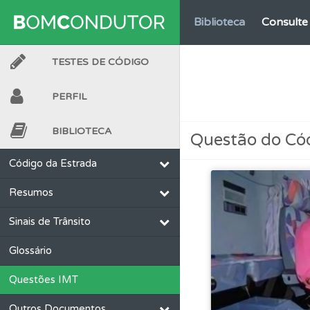
Biblioteca
Consulte 
TESTES DE CÓDIGO
Testes
O teste "Nov
PERFIL
Ajuda
Consulte a aj
BIBLIOTECA
Questão do Có
Testes
O teste "Dif
Código da Estrada
Resumos
Questões
As questõ
Sinais de Trânsito
Perfil
Veja as quest
Glossário
Questões IMT
Testes
Veja o nível
Outros Documentos