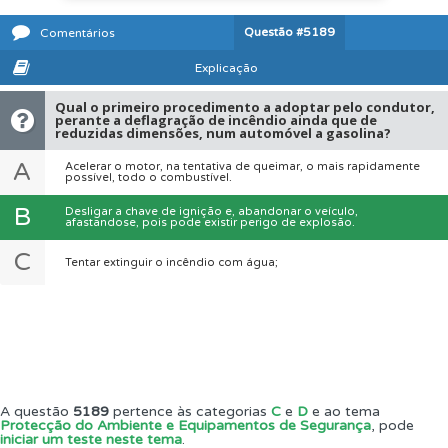
Questão
#5189
Comentários
Explicação
Qual o primeiro procedimento a adoptar pelo condutor,
perante a deflagração de incêndio ainda que de
reduzidas dimensões, num automóvel a gasolina?
A
Acelerar o motor, na tentativa de queimar, o mais rapidamente
possível, todo o combustível.
B
Desligar a chave de ignição e, abandonar o veículo,
afastandose, pois pode existir perigo de explosão.
C
Tentar extinguir o incêndio com água;
A questão
5189
pertence às categorias
C
e
D
e ao tema
Protecção do Ambiente e Equipamentos de Segurança
, pode
iniciar um teste neste tema
.