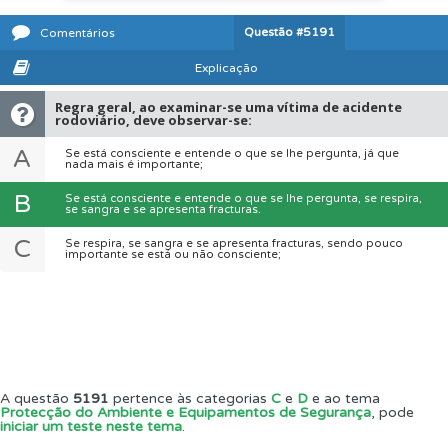
Questão
#5191
Comentários
Explicação
Regra geral, ao examinar-se uma vítima de acidente
rodoviário, deve observar-se:
A
Se está consciente e entende o que se lhe pergunta, já que
nada mais é importante;
B
Se está consciente e entende o que se lhe pergunta, se respira,
se sangra e se apresenta fracturas.
C
Se respira, se sangra e se apresenta fracturas, sendo pouco
importante se está ou não consciente;
A questão
5191
pertence às categorias
C
e
D
e ao tema
Protecção do Ambiente e Equipamentos de Segurança
, pode
iniciar um teste neste tema
.