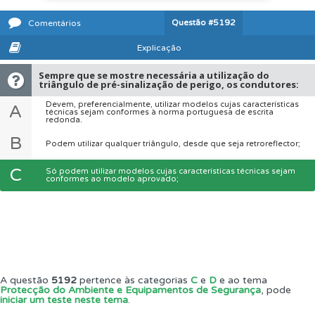
Questão
#5192
Comentários
Explicação
Sempre que se mostre necessária a utilização do
triângulo de pré-sinalização de perigo, os condutores:
Devem, preferencialmente, utilizar modelos cujas características
A
técnicas sejam conformes à norma portuguesa de escrita
redonda.
B
Podem utilizar qualquer triângulo, desde que seja retroreflector;
C
Só podem utilizar modelos cujas características técnicas sejam
conformes ao modelo aprovado;
A questão
5192
pertence às categorias
C
e
D
e ao tema
Protecção do Ambiente e Equipamentos de Segurança
, pode
iniciar um teste neste tema
.