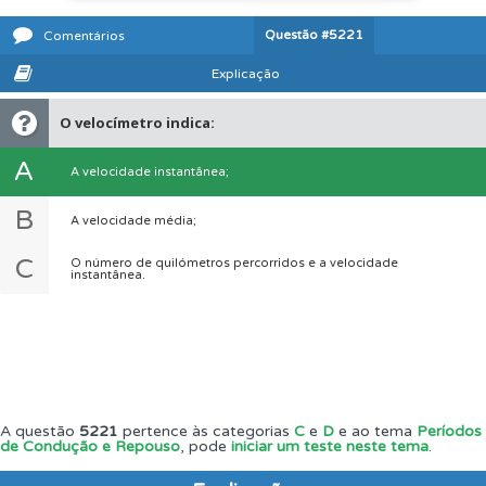
Questão
#5221
Comentários
Explicação
O velocímetro indica:
A
A velocidade instantânea;
B
A velocidade média;
C
O número de quilómetros percorridos e a velocidade
instantânea.
A questão
5221
pertence às categorias
C
e
D
e ao tema
Períodos
de Condução e Repouso
, pode
iniciar um teste neste tema
.